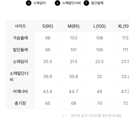
사이즈
S(90)
M(95)
L(100)
XL(10
가슴둘레
98
103
108
113
밑단둘레
96
101
106
111
소매길이
20.5
21.5
22.5
23.
소매밑단너
29.6
30.8
32
33.
비
어깨너비
43.4
44.7
46
47.
총기장
65
68
70
72
좌우로 넘겨 사이즈를 확인해 보세요