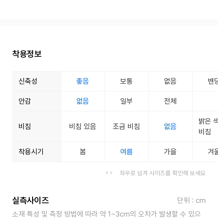
착용정보
신축성
좋음
보통
없음
밴
안감
없음
일부
전체
밝은 
비침
비침 있음
조금 비침
없음
비침
착용시기
봄
여름
가을
겨
좌우로 넘겨 사이즈를 확인해 보세요
실측사이즈
단위 : cm
소재 특성 및 측정 방법에 따라 약 1~3cm의 오차가 발생할 수 있으