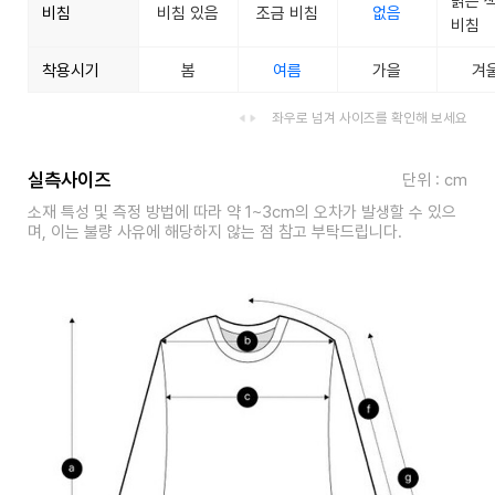
밝은 
비침
비침 있음
조금 비침
없음
비침
착용시기
봄
여름
가을
겨
좌우로 넘겨 사이즈를 확인해 보세요
실측사이즈
단위 : cm
소재 특성 및 측정 방법에 따라 약 1~3cm의 오차가 발생할 수 있으
며, 이는 불량 사유에 해당하지 않는 점 참고 부탁드립니다.