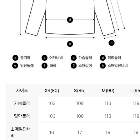
사이즈
XS(80)
S(85)
M(90)
L(95
가슴둘레
103
108
113
118
밑단둘레
103
108
113
118
소매밑단너
16
17
18
19
비