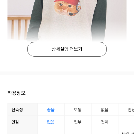
상세설명 더보기
착용정보
신축성
좋음
보통
없음
밴
안감
없음
일부
전체