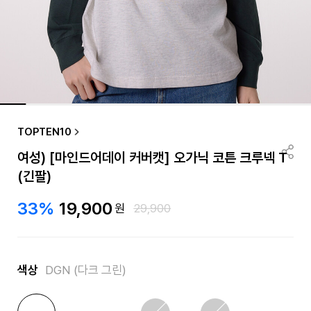
TOPTEN10
여성) [마인드어데이 커버캣] 오가닉 코튼 크루넥 T
(긴팔)
33%
19,900
원
29,900
색상
DGN (다크 그린)