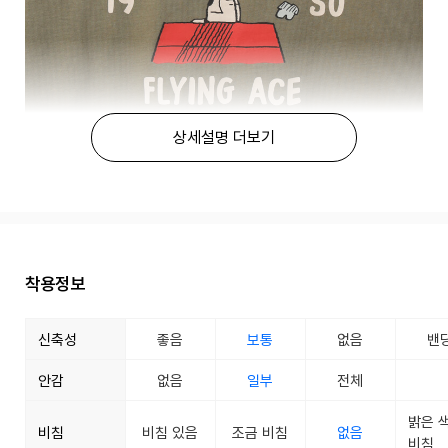
상세설명 더보기
착용정보
신축성
좋음
보통
없음
밴
안감
없음
일부
전체
밝은 
비침
비침 있음
조금 비침
없음
비침