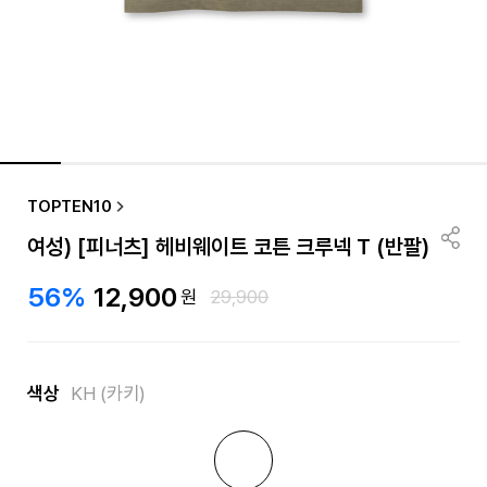
TOPTEN10
여성) [피너츠] 헤비웨이트 코튼 크루넥 T (반팔)
56%
12,900
원
29,900
색상
KH (카키)