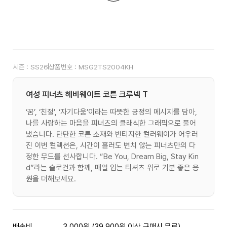
시즌 :
SS26
상품번호 :
MSG2TS2004KH
여성 피너츠 헤비웨이트 코튼 크루넥 T
‘꿈’, ‘친절’, ‘자기다움’이라는 따뜻한 긍정의 메시지를 담아,
나를 사랑하는 마음을 피너츠의 클래식한 그래픽으로 풀어
냈습니다. 탄탄한 코튼 소재와 빈티지한 컬러웨이가 어우러
진 이번 컬렉션은, 시간이 흘러도 변치 않는 피너츠만의 다
정한 무드를 선사합니다. “Be You, Dream Big, Stay Kin
d”라는 슬로건과 함께, 매일 입는 티셔츠 위로 기분 좋은 응
원을 더해보세요.
배송비
3,000원 (39,900원 이상 구매시 무료)