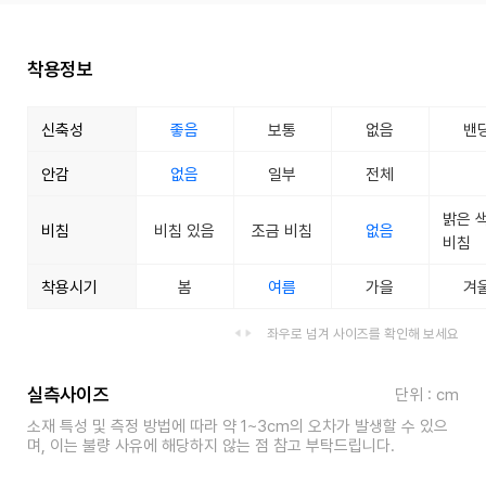
착용정보
신축성
좋음
보통
없음
밴
안감
없음
일부
전체
밝은 
비침
비침 있음
조금 비침
없음
비침
착용시기
봄
여름
가을
겨
좌우로 넘겨 사이즈를 확인해 보세요
실측사이즈
단위 : cm
소재 특성 및 측정 방법에 따라 약 1~3cm의 오차가 발생할 수 있으
며, 이는 불량 사유에 해당하지 않는 점 참고 부탁드립니다.