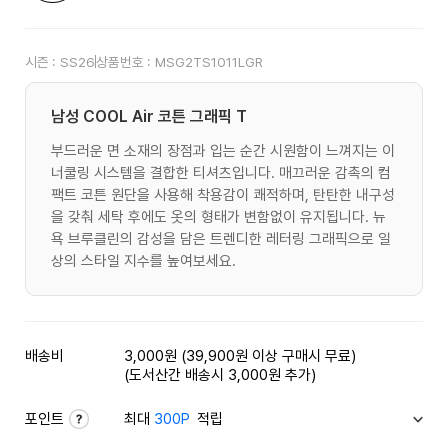
시즌 :
SS26
상품번호 :
MSG2TS1011LGR
남성 COOL Air 코튼 그래픽 T
부드러운 면 소재의 장점과 입는 순간 시원함이 느껴지는 이
너쿨링 시스템을 결합한 티셔츠입니다. 매끄러운 감촉의 컴
팩트 코튼 원단을 사용해 착용감이 쾌적하며, 탄탄한 내구성
을 갖춰 세탁 후에도 옷의 형태가 변함없이 유지됩니다. 뉴
욕 브루클린의 감성을 담은 트렌디한 레터링 그래픽으로 일
상의 스타일 지수를 높여보세요.
배송비
3,000원 (39,900원 이상 구매시 무료)
(도서산간 배송시 3,000원 추가)
포인트
최대
300P
적립