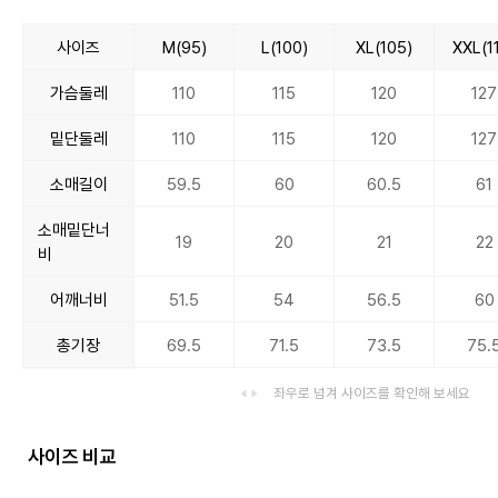
사이즈
M(95)
L(100)
XL(105)
XXL(1
가슴둘레
110
115
120
127
밑단둘레
110
115
120
127
소매길이
59.5
60
60.5
61
소매밑단너
19
20
21
22
비
어깨너비
51.5
54
56.5
60
총기장
69.5
71.5
73.5
75.
좌우로 넘겨 사이즈를 확인해 보세요
사이즈 비교