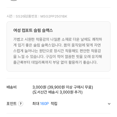
시즌 :
SS26
상품번호 :
MSG2PP2501BK
여성 컴포트 슬림 슬랙스
가볍고 시원한 착용감의 나일론 소재로 더운 날에도 쾌적하
게 입기 좋은 슬림 슬랙스입니다. 몸의 움직임에 맞게 자연
스럽게 늘어나는 원단으로 장시간 착용해도 편안한 착용감
을 느낄 수 있습니다. 구김이 적어 깔끔한 핏을 오래 유지해
출근룩부터 데일리룩까지 부담 없이 활용하기 좋습니다.
배송비
3,000원 (39,900원 이상 구매시 무료)
(도서산간 배송시 3,000원 추가)
포인트
최대
160P
적립