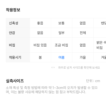
착용정보
신축성
좋음
보통
없음
밴
안감
없음
일부
전체
밝은 
비침
비침 있음
조금 비침
없음
비침
착용시기
봄
여름
가을
겨
좌우로 넘겨 사이즈를 확인해 보세요
실측사이즈
단위 : cm
소재 특성 및 측정 방법에 따라 약 1~3cm의 오차가 발생할 수 있으
며, 이는 불량 사유에 해당하지 않는 점 참고 부탁드립니다.