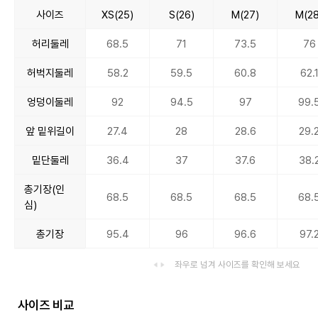
사이즈
XS(25)
S(26)
M(27)
M(28
허리둘레
68.5
71
73.5
76
허벅지둘레
58.2
59.5
60.8
62.
엉덩이둘레
92
94.5
97
99.
앞 밑위길이
27.4
28
28.6
29.
밑단둘레
36.4
37
37.6
38.
총기장(인
68.5
68.5
68.5
68.
심)
총기장
95.4
96
96.6
97.
좌우로 넘겨 사이즈를 확인해 보세요
사이즈 비교