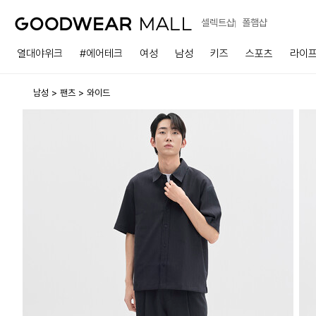
셀렉트샵
폴햄샵
열대야위크
#에어테크
여성
남성
키즈
스포츠
라이
남성
팬츠
와이드