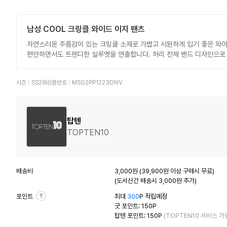
남성 COOL 크링클 와이드 이지 팬츠
자연스러운 주름감이 있는 크링클 소재로 가볍고 시원하게 입기 좋은 와이
편안하면서도 트렌디한 실루엣을 연출합니다. 허리 전체 밴드 디자인으로 
시즌 :
SS26
상품번호 :
MSG2PP1223DNV
탑텐
TOPTEN10
배송비
3,000원 (39,900원 이상 구매시 무료)
(도서산간 배송시 3,000원 추가)
포인트
최대
300
P 적립예정
굿 포인트: 150P
탑텐 포인트: 150P
(TOPTEN10 서비스 가