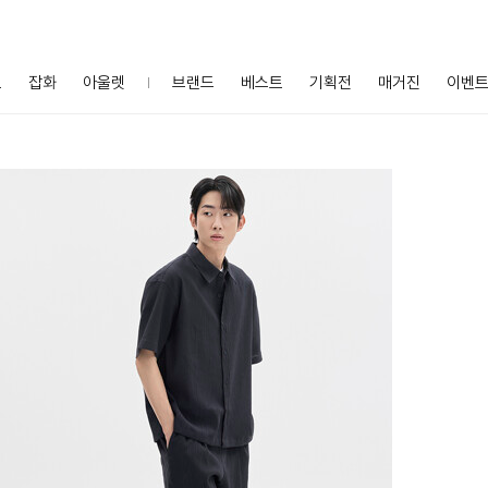
프
잡화
아울렛
브랜드
베스트
기획전
매거진
이벤