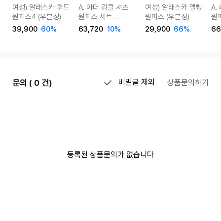
여성) 알래스카 후드
A. 아더 링클 셔츠
여성) 알래스카 멜빵
A.
원피스4 (우븐성)
원피스 세트
원피스 (우븐성)
원
[드레스E0119P02]
[드
39,900
60%
63,720
10%
29,900
66%
66
빅
문의 ( 0 건)
비밀글 제외
상품문의하기
등록된 상품문의가 없습니다