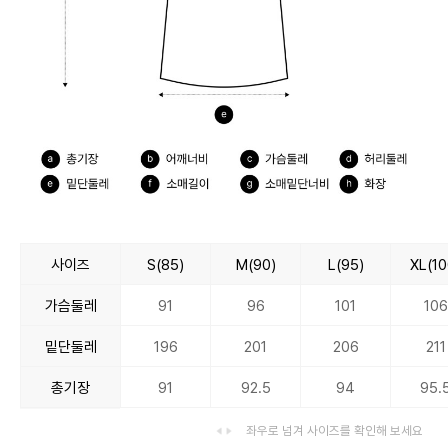
사이즈
S(85)
M(90)
L(95)
XL(10
가슴둘레
91
96
101
106
밑단둘레
196
201
206
211
총기장
91
92.5
94
95.
좌우로 넘겨 사이즈를 확인해 보세요