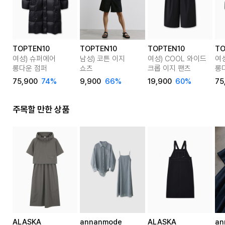
TOPTEN10
TOPTEN10
TOPTEN10
TO
여성) 슈퍼에어
남성) 코튼 이지
여성) COOL 와이드
여
롱다운 점퍼
쇼츠
크롭 이지 팬츠
롱
75,900
74%
9,900
66%
19,900
60%
75
주목할 만한 상품
ALASKA
annanmode
ALASKA
an