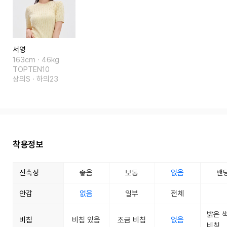
서영
163cm · 46kg
TOPTEN10
상의S · 하의23
착용정보
신축성
좋음
보통
없음
밴
안감
없음
일부
전체
밝은 
비침
비침 있음
조금 비침
없음
비침