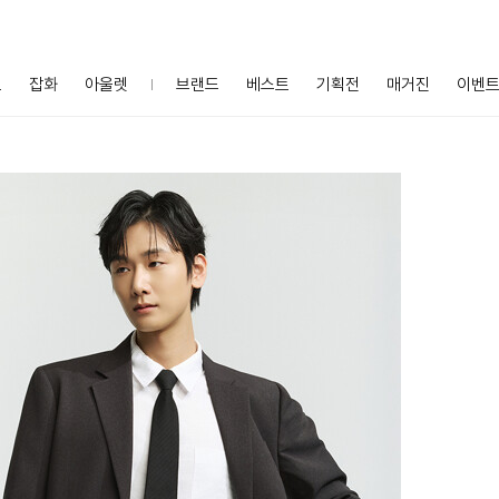
프
잡화
아울렛
브랜드
베스트
기획전
매거진
이벤