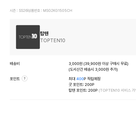
시즌 :
SS26
상품번호 :
MSG2KG1505CH
탑텐
TOPTEN10
배송비
3,000원 (39,900원 이상 구매시 무료)
(도서산간 배송시 3,000원 추가)
포인트
최대
400
P 적립예정
굿 포인트: 200P
탑텐 포인트: 200P
(TOPTEN10 서비스 가