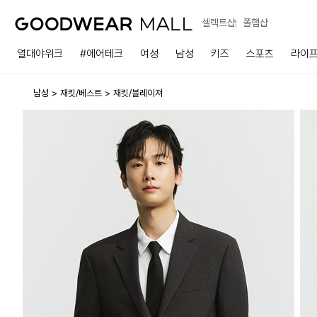
셀렉트샵
폴햄샵
열대야위크
#에어테크
여성
남성
키즈
스포츠
라이
남성
재킷/베스트
재킷/블레이져