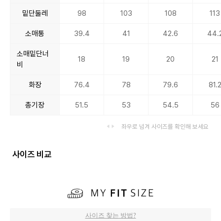
밑단둘레
98
103
108
113
소매통
39.4
41
42.6
44.
소매밑단너
18
19
20
21
비
화장
76.4
78
79.6
81.
총기장
51.5
53
54.5
56
좌우로 넘겨 사이즈를 확인해 보세요
사이즈 비교