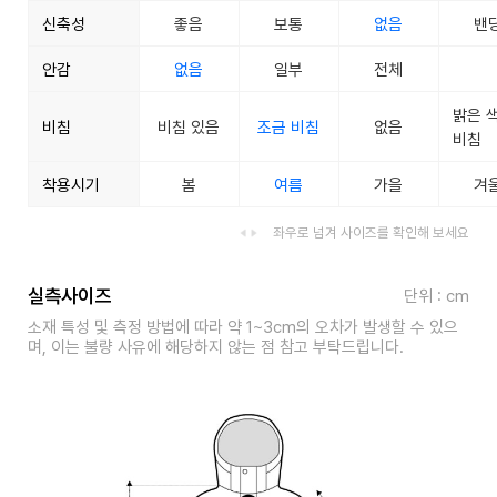
신축성
좋음
보통
없음
밴
안감
없음
일부
전체
밝은 
비침
비침 있음
조금 비침
없음
비침
착용시기
봄
여름
가을
겨
좌우로 넘겨 사이즈를 확인해 보세요
실측사이즈
단위 : cm
소재 특성 및 측정 방법에 따라 약 1~3cm의 오차가 발생할 수 있으
며, 이는 불량 사유에 해당하지 않는 점 참고 부탁드립니다.