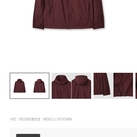
시즌 :
SS26
상품번호 :
MSG2JJ1010WN