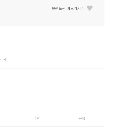
브랜드관 바로가기
입 시)
추천
문의