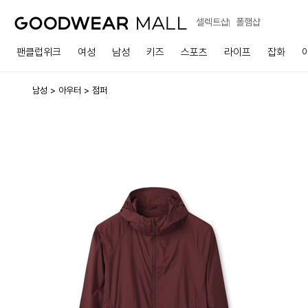
셀렉트샵
폴햄샵
팬클럽위크
여성
남성
키즈
스포츠
라이프
잡화
남성
아우터
점퍼