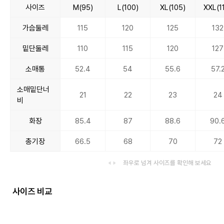
사이즈
M(95)
L(100)
XL(105)
XXL(1
가슴둘레
115
120
125
132
밑단둘레
110
115
120
127
소매통
52.4
54
55.6
57.
소매밑단너
21
22
23
24
비
화장
85.4
87
88.6
90.
총기장
66.5
68
70
72
좌우로 넘겨 사이즈를 확인해 보세요
사이즈 비교