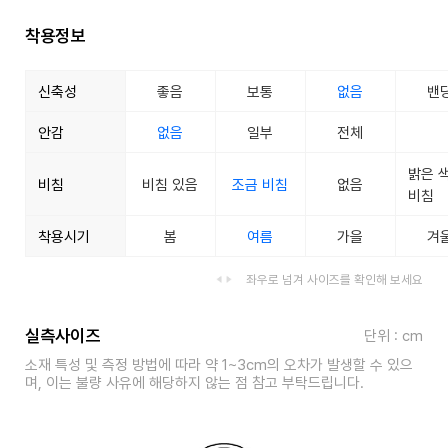
착용정보
신축성
좋음
보통
없음
밴
안감
없음
일부
전체
밝은 
비침
비침 있음
조금 비침
없음
비침
착용시기
봄
여름
가을
겨
좌우로 넘겨 사이즈를 확인해 보세요
실측사이즈
단위 : cm
소재 특성 및 측정 방법에 따라 약 1~3cm의 오차가 발생할 수 있으
며, 이는 불량 사유에 해당하지 않는 점 참고 부탁드립니다.