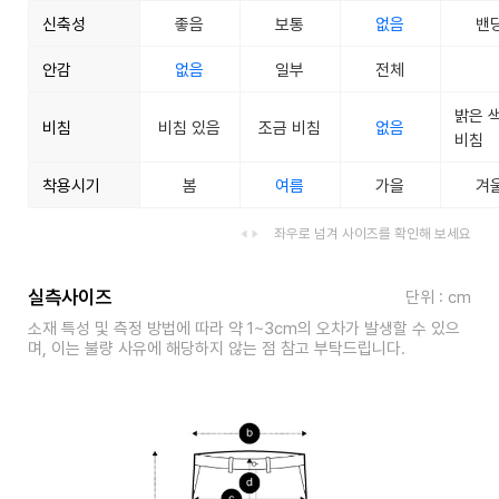
신축성
좋음
보통
없음
밴
안감
없음
일부
전체
밝은 
비침
비침 있음
조금 비침
없음
비침
착용시기
봄
여름
가을
겨
좌우로 넘겨 사이즈를 확인해 보세요
실측사이즈
단위 : cm
소재 특성 및 측정 방법에 따라 약 1~3cm의 오차가 발생할 수 있으
며, 이는 불량 사유에 해당하지 않는 점 참고 부탁드립니다.