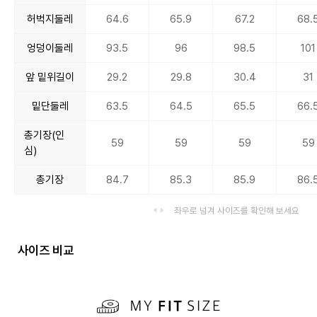
허벅지둘레
64.6
65.9
67.2
68.
엉덩이둘레
93.5
96
98.5
101
앞 밑위길이
29.2
29.8
30.4
31
밑단둘레
63.5
64.5
65.5
66.
총기장(인
59
59
59
59
심)
총기장
84.7
85.3
85.9
86.
좌우로 넘겨 사이즈를 확인해 보세요
사이즈 비교