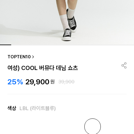
TOPTEN10
여성) COOL 버뮤다 데님 쇼츠
25%
29,900
원
39,900
색상
LBL (라이트블루)