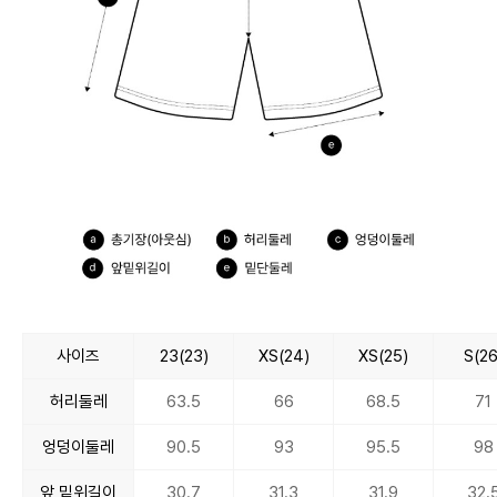
사이즈
23(23)
XS(24)
XS(25)
S(26
허리둘레
63.5
66
68.5
71
엉덩이둘레
90.5
93
95.5
98
앞 밑위길이
30.7
31.3
31.9
32.