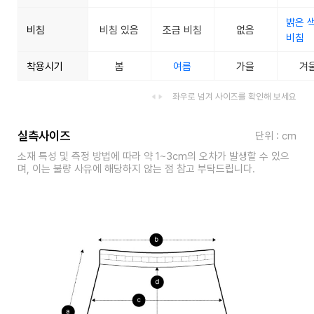
밝은 
비침
비침 있음
조금 비침
없음
비침
착용시기
봄
여름
가을
겨
좌우로 넘겨 사이즈를 확인해 보세요
실측사이즈
단위 : cm
소재 특성 및 측정 방법에 따라 약 1~3cm의 오차가 발생할 수 있으
며, 이는 불량 사유에 해당하지 않는 점 참고 부탁드립니다.