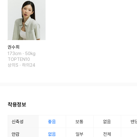
권수희
173cm · 50kg
TOPTEN10
상의S · 하의24
착용정보
신축성
좋음
보통
없음
밴
안감
없음
일부
전체