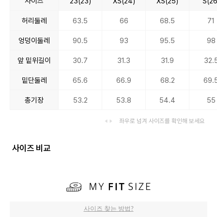
사이즈
23(23)
XS(24)
XS(25)
S(26
허리둘레
63.5
66
68.5
71
엉덩이둘레
90.5
93
95.5
98
앞 밑위길이
30.7
31.3
31.9
32.
밑단둘레
65.6
66.9
68.2
69.
총기장
53.2
53.8
54.4
55
좌우로 넘겨 사이즈를 확인해 보세요
사이즈 비교