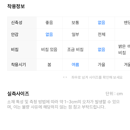
착용정보
신축성
좋음
보통
없음
밴
안감
없음
일부
전체
밝은 
비침
비침 있음
조금 비침
없음
비침
착용시기
봄
여름
가을
겨
좌우로 넘겨 사이즈를 확인해 보세요
실측사이즈
단위 : cm
소재 특성 및 측정 방법에 따라 약 1~3cm의 오차가 발생할 수 있으
며, 이는 불량 사유에 해당하지 않는 점 참고 부탁드립니다.