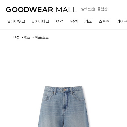
셀렉트샵
폴햄샵
열대야위크
#에어테크
여성
남성
키즈
스포츠
라이
여성
팬츠
하프/쇼츠