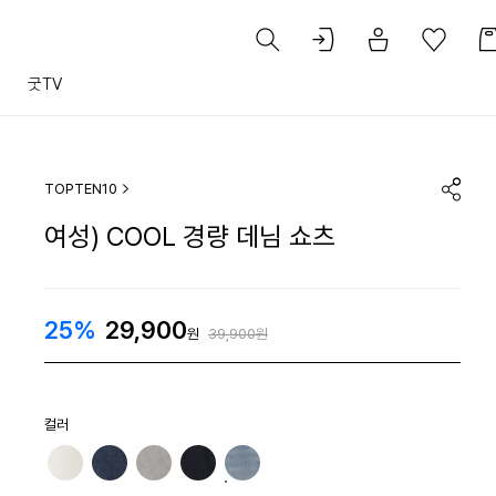
트
굿TV
TOPTEN10
여성) COOL 경량 데님 쇼츠
25%
29,900
원
39,900원
컬러