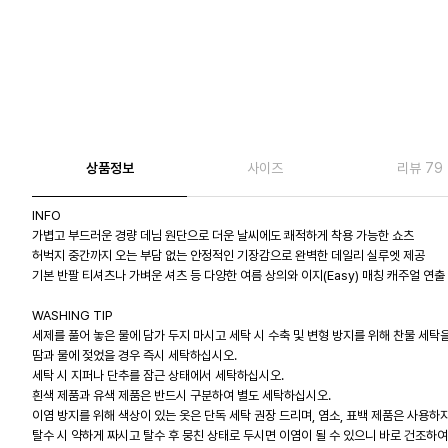
상품정보
사이즈
리뷰 79
INFO
가볍고 부드러운 경량 데님 원단으로 더운 날씨에도 쾌적하게 착용 가능한 쇼츠
허벅지 중간까지 오는 부담 없는 안정적인 기장감으로 완벽한 데일리 실루엣 제공
기본 반팔 티셔츠나 가벼운 셔츠 등 다양한 여름 상의와 이지(Easy) 매칭 캐주얼 연출
WASHING TIP
세제를 풀어 놓은 물에 담가 두지 마시고 세탁 시 수축 및 변형 방지를 위해 찬물 세탁
땀과 물에 젖었을 경우 즉시 세탁하십시오.
세탁 시 지퍼나 단추를 잠근 상태에서 세탁하십시오.
흰색 제품과 유색 제품은 반드시 구분하여 별도 세탁하십시오.
이염 방지를 위해 색상이 있는 옷은 단독 세탁 권장 드리며, 염소, 표백 제품은 사용하
탈수 시 약하게 짜시고 탈수 후 뭉친 상태로 두시면 이염이 될 수 있으니 바로 건조하여