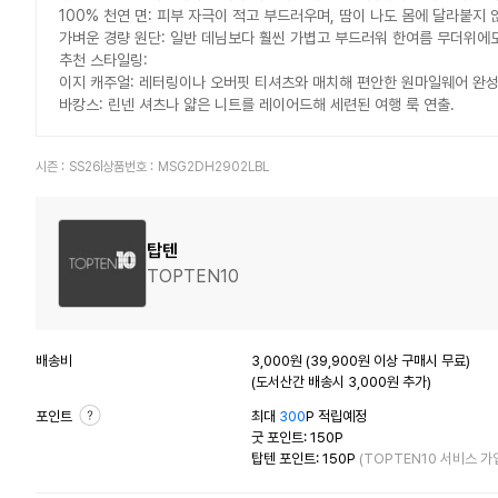
100% 천연 면: 피부 자극이 적고 부드러우며, 땀이 나도 몸에 달라붙지 
가벼운 경량 원단: 일반 데님보다 훨씬 가볍고 부드러워 한여름 무더위에
추천 스타일링:
이지 캐주얼: 레터링이나 오버핏 티셔츠와 매치해 편안한 원마일웨어 완성
바캉스: 린넨 셔츠나 얇은 니트를 레이어드해 세련된 여행 룩 연출.
시즌 :
SS26
상품번호 :
MSG2DH2902LBL
탑텐
TOPTEN10
배송비
3,000원 (39,900원 이상 구매시 무료)
(도서산간 배송시 3,000원 추가)
포인트
최대
300
P 적립예정
굿 포인트: 150P
탑텐 포인트: 150P
(TOPTEN10 서비스 가