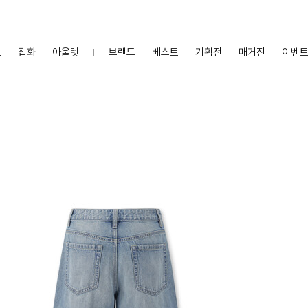
프
잡화
아울렛
브랜드
베스트
기획전
매거진
이벤