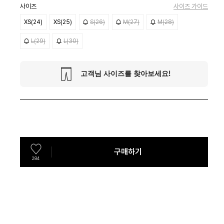
사이즈
사이즈 가이드
XS(24)
XS(25)
S(26)
M(27)
M(28)
L(29)
L(30)
구매하기
284