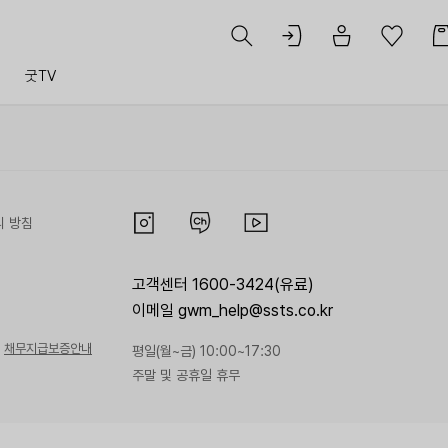
트
굿TV
리 방침
고객센터 1600-3424(유료)
이메일 gwm_help@ssts.co.kr
채무지급보증안내
평일(월~금) 10:00~17:30
주말 및 공휴일 휴무