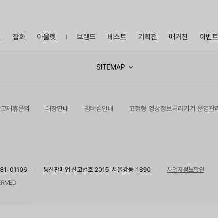
프
잡화
아울렛
브랜드
베스트
기획전
매거진
이벤
SITEMAP
광고제휴문의
매장안내
멤버십안내
고정형 영상정보처리기기 운영관
1-01106
통신판매업 신고번호 2015-서울강동-1890
사업자정보확인
ERVED