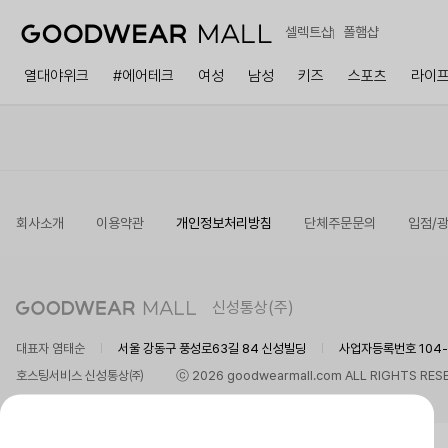
셀렉트샵
폴햄샵
열대야위크
#에어테크
여성
남성
키즈
스포츠
라이
회사소개
이용약관
개인정보처리방침
단체주문문의
입점/
신성통상(주)
대표자 염태순
서울 강동구 풍성로63길 84 신성빌딩
사업자등록번호 104-8
호스팅서비스 신성통상㈜
ⓒ 2026 goodwearmall.com ALL RIGHTS RES