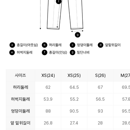
사이즈
XS(24)
XS(25)
S(26)
M(27
허리둘레
62
64.5
67
69.
허벅지둘레
53.9
55.2
56.5
57.
엉덩이둘레
88
90.5
93
95.
앞 밑위길이
26.8
27.4
28
28.