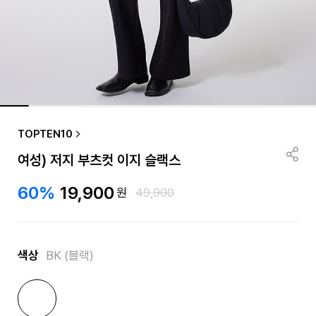
TOPTEN10
여성) 저지 부츠컷 이지 슬랙스
60%
19,900
원
49,900
색상
BK (블랙)