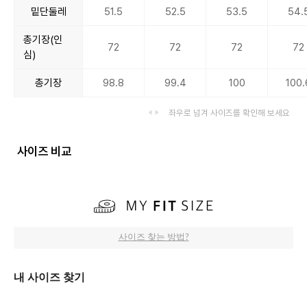
밑단둘레
51.5
52.5
53.5
54.
총기장(인
72
72
72
72
심)
총기장
98.8
99.4
100
100.
좌우로 넘겨 사이즈를 확인해 보세요
사이즈 비교