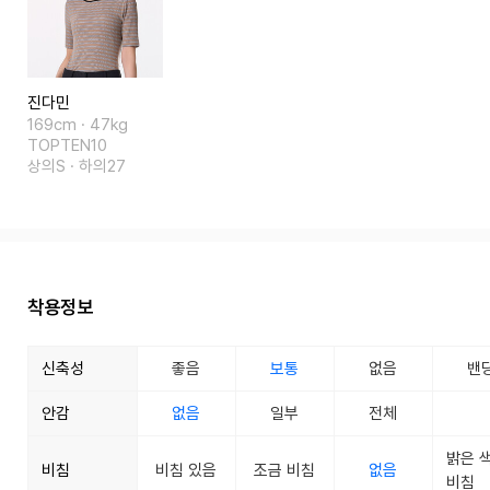
진다민
169cm · 47kg
TOPTEN10
상의S · 하의27
착용정보
신축성
좋음
보통
없음
밴
안감
없음
일부
전체
밝은 
비침
비침 있음
조금 비침
없음
비침