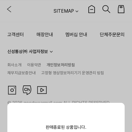
SITEMAP
고객센터
매장안내
멤버십 안내
단체주문문의
신성통상㈜ 사업자정보
회사소개
이용약관
개인정보처리방침
채무지급보증안내
고정형 영상정보처리기기 운영관리 방침
©
2026
goodwearmall.com ALL RIGHTS RESERVED
판매종료된 상품입니다.