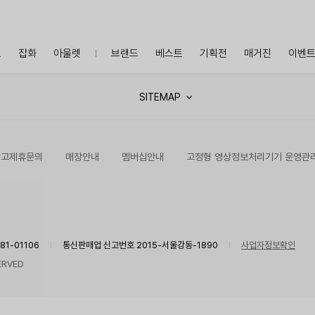
프
잡화
아울렛
브랜드
베스트
기획전
매거진
이벤
SITEMAP
광고제휴문의
매장안내
멤버십안내
고정형 영상정보처리기기 운영관
1-01106
통신판매업 신고번호 2015-서울강동-1890
사업자정보확인
ERVED