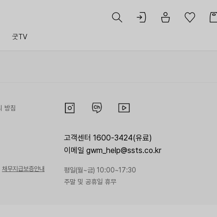
트
굿TV
리 방침
고객센터 1600-3424(유료)
이메일 gwm_help@ssts.co.kr
채무지급보증안내
평일(월~금) 10:00~17:30
주말 및 공휴일 휴무