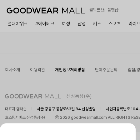
셀렉트샵
폴햄샵
열대야위크
#에어테크
여성
남성
키즈
스포츠
라이
회사소개
이용약관
개인정보처리방침
단체주문문의
입점/
신성통상(주)
대표자 염태순
서울 강동구 풍성로63길 84 신성빌딩
사업자등록번호 104-8
호스팅서비스 신성통상㈜
ⓒ 2026 goodwearmall.com ALL RIGHTS RES