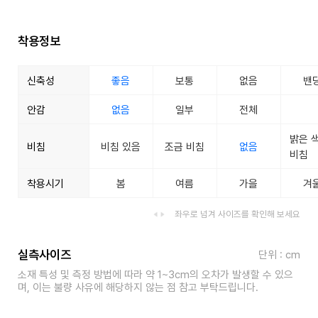
착용정보
신축성
좋음
보통
없음
밴
안감
없음
일부
전체
밝은 
비침
비침 있음
조금 비침
없음
비침
착용시기
봄
여름
가을
겨
좌우로 넘겨 사이즈를 확인해 보세요
실측사이즈
단위 : cm
소재 특성 및 측정 방법에 따라 약 1~3cm의 오차가 발생할 수 있으
며, 이는 불량 사유에 해당하지 않는 점 참고 부탁드립니다.