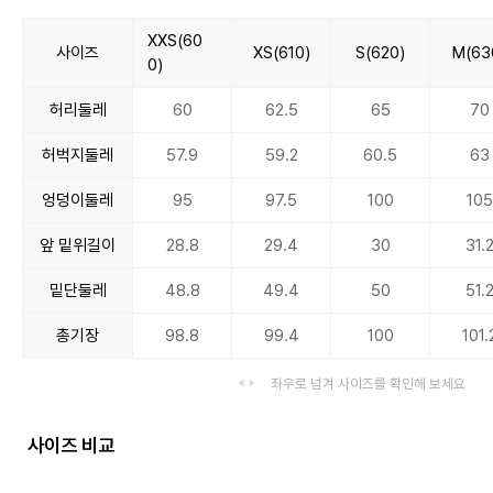
XXS(60
사이즈
XS(610)
S(620)
M(63
0)
허리둘레
60
62.5
65
70
허벅지둘레
57.9
59.2
60.5
63
엉덩이둘레
95
97.5
100
105
앞 밑위길이
28.8
29.4
30
31.
밑단둘레
48.8
49.4
50
51.
총기장
98.8
99.4
100
101.
좌우로 넘겨 사이즈를 확인해 보세요
사이즈 비교