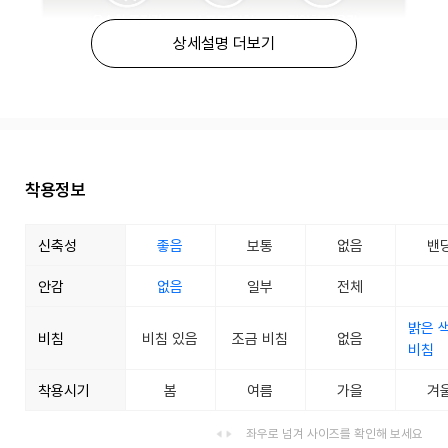
상세설명 더보기
착용정보
신축성
좋음
보통
없음
밴
안감
없음
일부
전체
밝은 
비침
비침 있음
조금 비침
없음
비침
착용시기
봄
여름
가을
겨
좌우로 넘겨 사이즈를 확인해 보세요