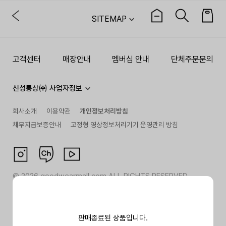
SITEMAP
고객센터
매장안내
멤버십 안내
단체주문문의
신성통상㈜ 사업자정보
회사소개
이용약관
개인정보처리방침
채무지급보증안내
고정형 영상정보처리기기 운영관리 방침
©
2026
goodwearmall.com ALL RIGHTS RESERVED
판매종료된 상품입니다.