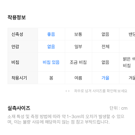
착용정보
신축성
좋음
보통
없음
밴
안감
없음
일부
전체
밝은 
비침
비침 있음
조금 비침
없음
비침
착용시기
봄
여름
가을
겨
좌우로 넘겨 사이즈를 확인해 보세요
실측사이즈
단위 : cm
소재 특성 및 측정 방법에 따라 약 1~3cm의 오차가 발생할 수 있으
며, 이는 불량 사유에 해당하지 않는 점 참고 부탁드립니다.