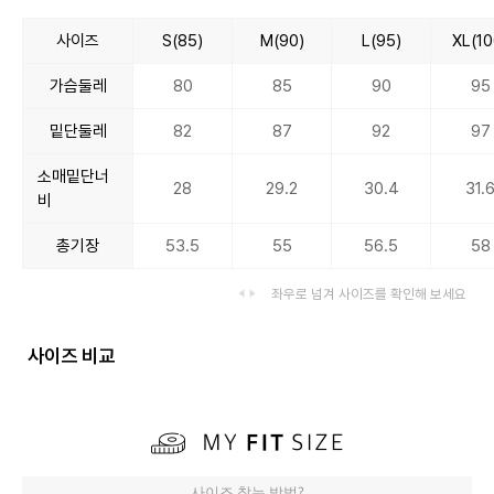
사이즈
S(85)
M(90)
L(95)
XL(10
가슴둘레
80
85
90
95
밑단둘레
82
87
92
97
소매밑단너
28
29.2
30.4
31.
비
총기장
53.5
55
56.5
58
좌우로 넘겨 사이즈를 확인해 보세요
사이즈 비교