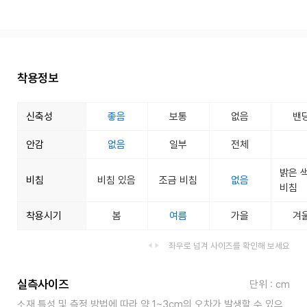
착용정보
신축성
좋음
보통
없음
밴
안감
없음
일부
전체
밝은 
비침
비침 있음
조금 비침
없음
비침
착용시기
봄
여름
가을
겨
좌우로 넘겨 사이즈를 확인해 보세요
실측사이즈
단위 : cm
소재 특성 및 측정 방법에 따라 약 1~3cm의 오차가 발생할 수 있으