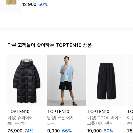
12,900
56%
다른 고객들이 좋아하는 TOPTEN10 상품
TOPTEN10
TOPTEN10
TOPTEN10
TO
여성) 슈퍼에어
남성) 코튼 이지
여성) COOL 와이드
여
롱다운 점퍼
쇼츠
크롭 이지 팬츠
롱
75,900
74%
9,900
66%
19,900
60%
75