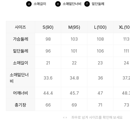
사이즈
S(90)
M(95)
L(100)
XL(10
가슴둘레
98
103
108
113
밑단둘레
96
101
106
111
소매길이
21
22
23
24
소매밑단너
33.6
34.8
36
37.
비
어깨너비
44.4
45.7
47
48.
총기장
66
69
71
73
좌우로 넘겨 사이즈를 확인해 보세요