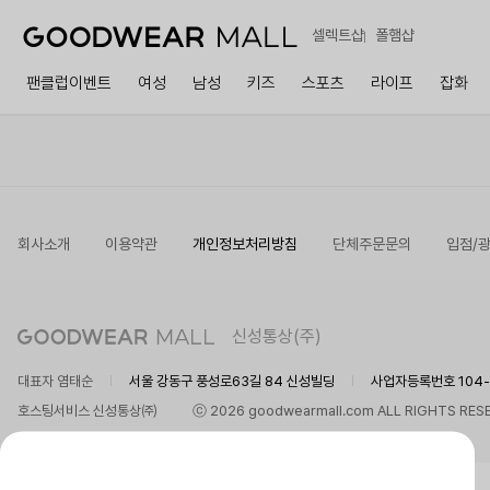
셀렉트샵
폴햄샵
팬클럽이벤트
여성
남성
키즈
스포츠
라이프
잡화
회사소개
이용약관
개인정보처리방침
단체주문문의
입점/
신성통상(주)
대표자 염태순
서울 강동구 풍성로63길 84 신성빌딩
사업자등록번호 104-8
호스팅서비스 신성통상㈜
ⓒ 2026 goodwearmall.com ALL RIGHTS RES