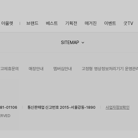
아울렛
브랜드
베스트
기획전
매거진
이벤트
굿TV
SITEMAP
광고제휴문의
매장안내
멤버십안내
고정형 영상정보처리기기 운영관
1-01106
통신판매업 신고번호 2015-서울강동-1890
사업자정보확인
ERVED