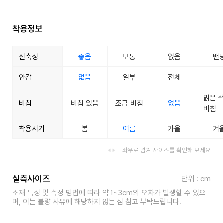
착용정보
신축성
좋음
보통
없음
밴
안감
없음
일부
전체
밝은 
비침
비침 있음
조금 비침
없음
비침
착용시기
봄
여름
가을
겨
좌우로 넘겨 사이즈를 확인해 보세요
실측사이즈
단위 : cm
소재 특성 및 측정 방법에 따라 약 1~3cm의 오차가 발생할 수 있으
며, 이는 불량 사유에 해당하지 않는 점 참고 부탁드립니다.