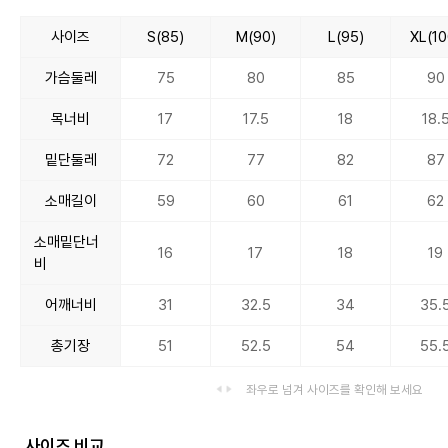
사이즈
S(85)
M(90)
L(95)
XL(10
가슴둘레
75
80
85
90
목너비
17
17.5
18
18.
밑단둘레
72
77
82
87
소매길이
59
60
61
62
소매밑단너
16
17
18
19
비
어깨너비
31
32.5
34
35.
총기장
51
52.5
54
55.
좌우로 넘겨 사이즈를 확인해 보세요
사이즈 비교