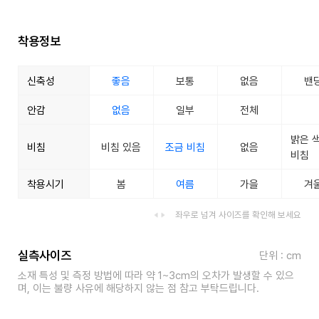
착용정보
신축성
좋음
보통
없음
밴
안감
없음
일부
전체
밝은 
비침
비침 있음
조금 비침
없음
비침
착용시기
봄
여름
가을
겨
좌우로 넘겨 사이즈를 확인해 보세요
실측사이즈
단위 : cm
소재 특성 및 측정 방법에 따라 약 1~3cm의 오차가 발생할 수 있으
며, 이는 불량 사유에 해당하지 않는 점 참고 부탁드립니다.