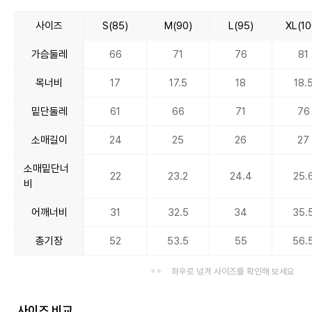
사이즈
S(85)
M(90)
L(95)
XL(10
가슴둘레
66
71
76
81
목너비
17
17.5
18
18.
밑단둘레
61
66
71
76
소매길이
24
25
26
27
소매밑단너
22
23.2
24.4
25.
비
어깨너비
31
32.5
34
35.
총기장
52
53.5
55
56.
좌우로 넘겨 사이즈를 확인해 보세요
사이즈 비교