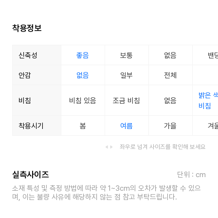
착용정보
신축성
좋음
보통
없음
밴
안감
없음
일부
전체
밝은 
비침
비침 있음
조금 비침
없음
비침
착용시기
봄
여름
가을
겨
좌우로 넘겨 사이즈를 확인해 보세요
실측사이즈
단위 : cm
소재 특성 및 측정 방법에 따라 약 1~3cm의 오차가 발생할 수 있으
며, 이는 불량 사유에 해당하지 않는 점 참고 부탁드립니다.