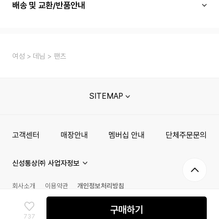
배송 및 교환/반품안내
여성
데님
팬츠
SITEMAP
고객센터
매장안내
멤버십 안내
단체주문문의
신성통상㈜ 사업자정보
회사소개
이용약관
개인정보처리방침
채무지급보증안내
고정형 영상정보처리기기 운영관리 방침
구매하기
737