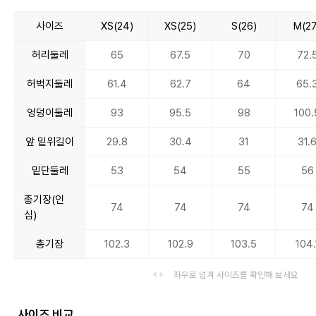
사이즈
XS(24)
XS(25)
S(26)
M(27
허리둘레
65
67.5
70
72.
허벅지둘레
61.4
62.7
64
65.
엉덩이둘레
93
95.5
98
100.
앞 밑위길이
29.8
30.4
31
31.
밑단둘레
53
54
55
56
총기장(인
74
74
74
74
심)
총기장
102.3
102.9
103.5
104.
좌우로 넘겨 사이즈를 확인해 보세요
사이즈 비교