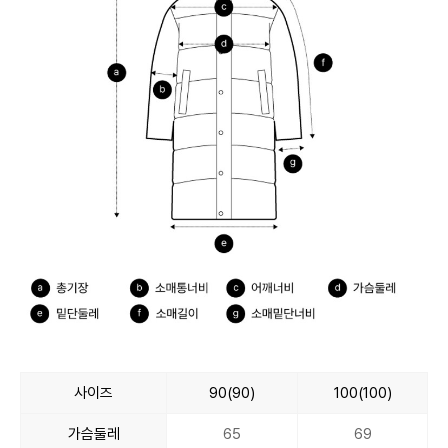
사이즈
90(90)
100(100)
가슴둘레
65
69