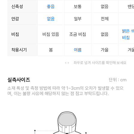
신축성
좋음
보통
없음
밴
안감
없음
일부
전체
밝은 
비침
비침 있음
조금 비침
없음
비침
착용시기
봄
여름
가을
겨
좌우로 넘겨 사이즈를 확인해 보세요
실측사이즈
단위 : cm
소재 특성 및 측정 방법에 따라 약 1~3cm의 오차가 발생할 수 있으
며, 이는 불량 사유에 해당하지 않는 점 참고 부탁드립니다.