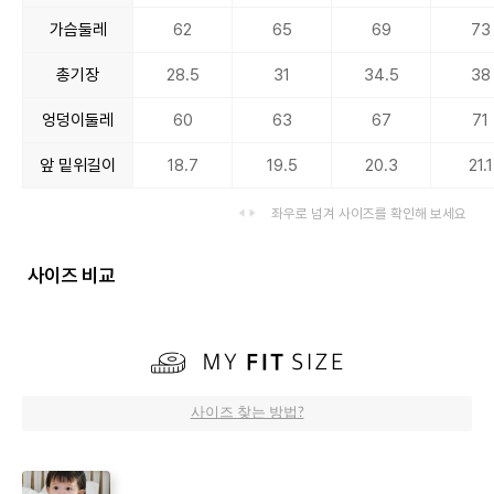
가슴둘레
62
65
69
73
총기장
28.5
31
34.5
38
엉덩이둘레
60
63
67
71
앞 밑위길이
18.7
19.5
20.3
21.1
좌우로 넘겨 사이즈를 확인해 보세요
사이즈 비교