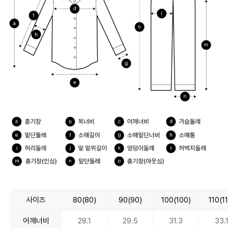
사이즈
80(80)
90(90)
100(100)
110(1
어깨너비
28.1
29.5
31.3
33.