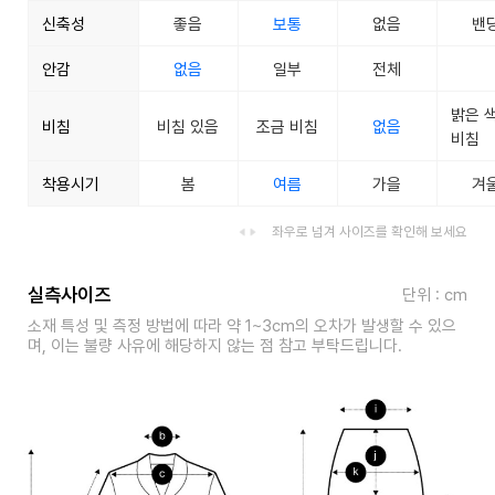
신축성
좋음
보통
없음
밴
안감
없음
일부
전체
밝은 
비침
비침 있음
조금 비침
없음
비침
착용시기
봄
여름
가을
겨
좌우로 넘겨 사이즈를 확인해 보세요
실측사이즈
단위 : cm
소재 특성 및 측정 방법에 따라 약 1~3cm의 오차가 발생할 수 있으
며, 이는 불량 사유에 해당하지 않는 점 참고 부탁드립니다.