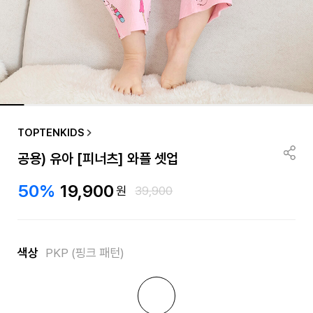
TOPTENKIDS
공용) 유아 [피너츠] 와플 셋업
50%
19,900
원
39,900
색상
PKP (핑크 패턴)