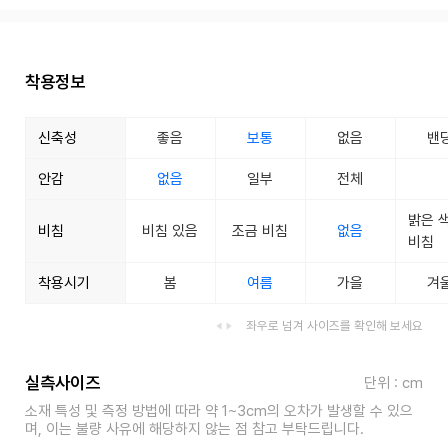
착용정보
신축성
좋음
보통
없음
밴
안감
없음
일부
전체
밝은 
비침
비침 있음
조금 비침
없음
비침
착용시기
봄
여름
가을
겨
좌우로 넘겨 사이즈를 확인해 보세요
실측사이즈
단위 : cm
소재 특성 및 측정 방법에 따라 약 1~3cm의 오차가 발생할 수 있으
며, 이는 불량 사유에 해당하지 않는 점 참고 부탁드립니다.