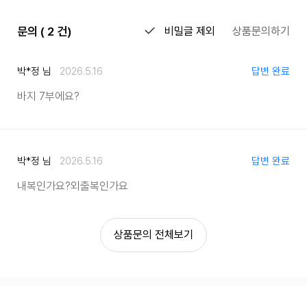
문의 ( 2 건)
비밀글 제외
상품문의하기
박*정 님
2026.5.16
답변 완료
바지 7부에요?
박*정 님
2026.5.16
답변 완료
내복인가요?
외출복인가요
상품문의 전체보기