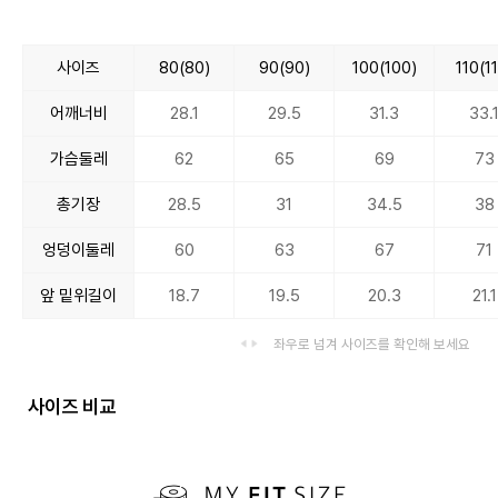
사이즈
80(80)
90(90)
100(100)
110(1
어깨너비
28.1
29.5
31.3
33.
가슴둘레
62
65
69
73
총기장
28.5
31
34.5
38
엉덩이둘레
60
63
67
71
앞 밑위길이
18.7
19.5
20.3
21.1
좌우로 넘겨 사이즈를 확인해 보세요
사이즈 비교