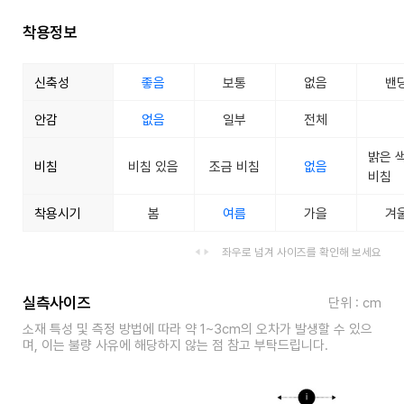
착용정보
신축성
좋음
보통
없음
밴
안감
없음
일부
전체
밝은 
비침
비침 있음
조금 비침
없음
비침
착용시기
봄
여름
가을
겨
좌우로 넘겨 사이즈를 확인해 보세요
실측사이즈
단위 : cm
소재 특성 및 측정 방법에 따라 약 1~3cm의 오차가 발생할 수 있으
며, 이는 불량 사유에 해당하지 않는 점 참고 부탁드립니다.