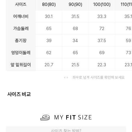
사이즈
80(80)
90(90)
100(100)
110(1
어깨너비
30.1
31.5
33.3
35.
가슴둘레
65
68
72
76
총기장
39
34
37.5
59
엉덩이둘레
62
65
69
73
앞 밑위길이
20.7
21.5
22.3
23.
좌우로 넘겨 사이즈를 확인해 보세요
사이즈 비교