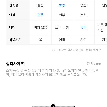
신축성
좋음
보통
없음
밴
안감
없음
일부
전체
밝은 
비침
비침 있음
조금 비침
없음
비침
착용시기
봄
여름
가을
겨
좌우로 넘겨 사이즈를 확인해 보세요
실측사이즈
단위 : cm
소재 특성 및 측정 방법에 따라 약 1~3cm의 오차가 발생할 수 있으
며, 이는 불량 사유에 해당하지 않는 점 참고 부탁드립니다.