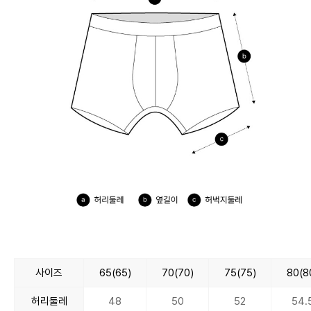
사이즈
65(65)
70(70)
75(75)
80(8
허리둘레
48
50
52
54.