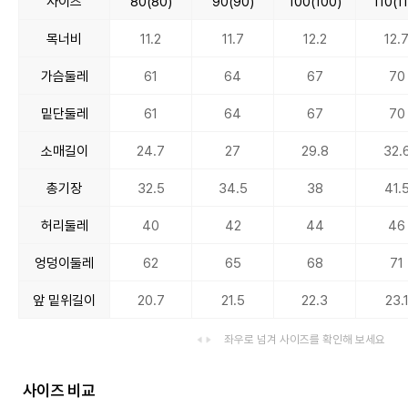
사이즈
80(80)
90(90)
100(100)
110(1
목너비
11.2
11.7
12.2
12.
가슴둘레
61
64
67
70
밑단둘레
61
64
67
70
소매길이
24.7
27
29.8
32.
총기장
32.5
34.5
38
41.
허리둘레
40
42
44
46
엉덩이둘레
62
65
68
71
앞 밑위길이
20.7
21.5
22.3
23.
좌우로 넘겨 사이즈를 확인해 보세요
사이즈 비교