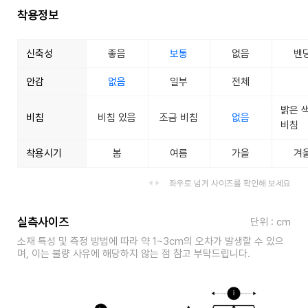
착용정보
신축성
좋음
보통
없음
밴
안감
없음
일부
전체
밝은 
비침
비침 있음
조금 비침
없음
비침
착용시기
봄
여름
가을
겨
좌우로 넘겨 사이즈를 확인해 보세요
실측사이즈
단위 : cm
소재 특성 및 측정 방법에 따라 약 1~3cm의 오차가 발생할 수 있으
며, 이는 불량 사유에 해당하지 않는 점 참고 부탁드립니다.