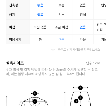
신축성
좋음
보통
없음
밴
안감
없음
일부
전체
밝은 
비침
비침 있음
조금 비침
없음
비침
착용시기
봄
여름
가을
겨
좌우로 넘겨 사이즈를 확인해 보세요
실측사이즈
단위 : cm
소재 특성 및 측정 방법에 따라 약 1~3cm의 오차가 발생할 수 있으
며, 이는 불량 사유에 해당하지 않는 점 참고 부탁드립니다.