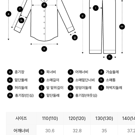
사이즈
110(110)
120(120)
130(130)
140(1
어깨너비
30.6
32.8
35
37.