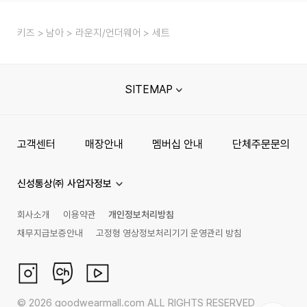
키즈
남아
라운지/언더웨어
세트
SITEMAP
고객센터
매장안내
멤버십 안내
단체주문문의
신성통상㈜ 사업자정보
회사소개
이용약관
개인정보처리방침
채무지급보증안내
고정형 영상정보처리기기 운영관리 방침
©
2026
goodwearmall.com ALL RIGHTS RESERVED