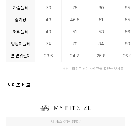
가슴둘레
70
75
80
85
총기장
43
46.5
51
55
허리둘레
49
51
53
56
엉덩이둘레
74
79
84
89
앞 밑위길이
23.6
24.7
25.8
26.
좌우로 넘겨 사이즈를 확인해 보세요
사이즈 비교