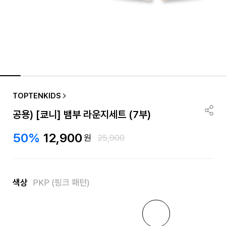
TOPTENKIDS
공용) [쿄니] 뱀부 라운지세트 (7부)
50%
12,900
원
25,900
색상
PKP (핑크 패턴)