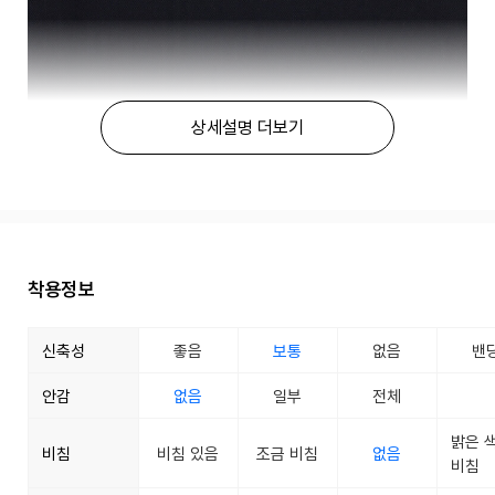
상세설명 더보기
착용정보
신축성
좋음
보통
없음
밴
안감
없음
일부
전체
밝은 
비침
비침 있음
조금 비침
없음
비침