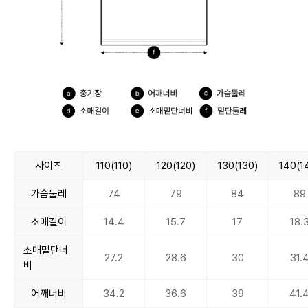
사이즈
110(110)
120(120)
130(130)
140(1
가슴둘레
74
79
84
89
소매길이
14.4
15.7
17
18.
소매밑단너
27.2
28.6
30
31.
비
어깨너비
34.2
36.6
39
41.