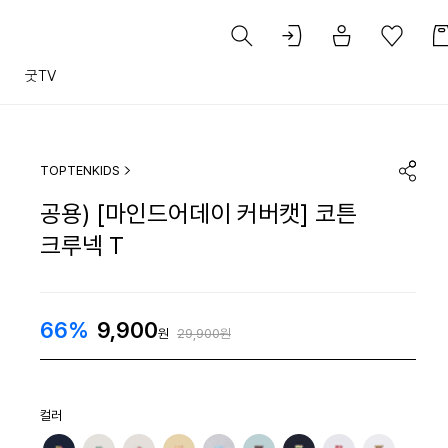
트
굿TV
TOPTENKIDS
공용) [마인드어데이 커버캣] 코튼
크루넥 T
66%
9,900
원
29,900원
컬러