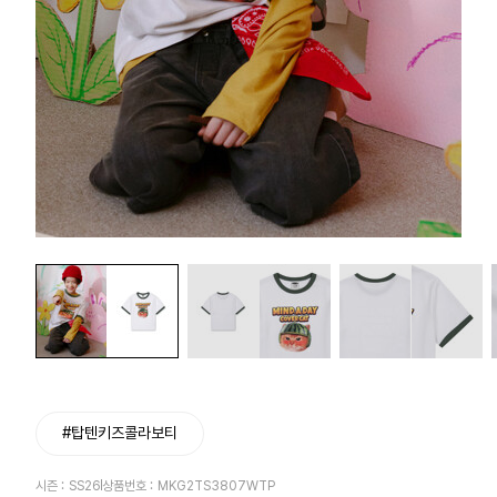
#탑텐키즈콜라보티
시즌 :
SS26
상품번호 :
MKG2TS3807WTP