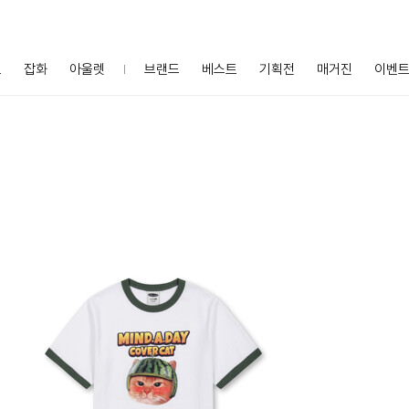
프
잡화
아울렛
브랜드
베스트
기획전
매거진
이벤