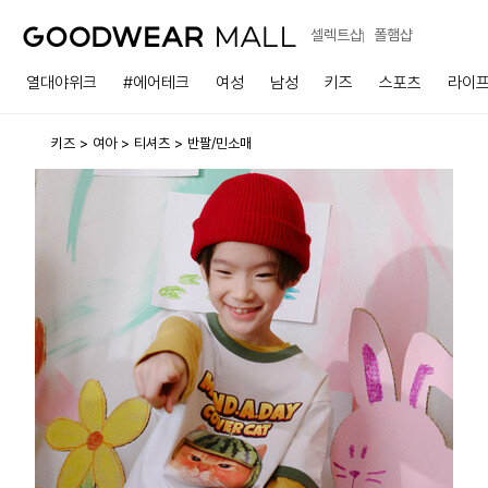
셀렉트샵
폴햄샵
열대야위크
#에어테크
여성
남성
키즈
스포츠
라이
키즈
여아
티셔츠
반팔/민소매