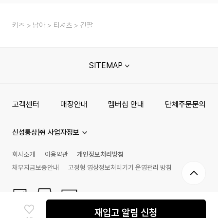
키즈
남아
티셔츠
긴팔
SITEMAP
고객센터
매장안내
멤버십 안내
단체주문문의
신성통상㈜ 사업자정보
회사소개
이용약관
개인정보처리방침
채무지급보증안내
고정형 영상정보처리기기 운영관리 방침
재입고 알림 신청
©
2026
goodwearmall.com ALL RIGHTS RESERVED