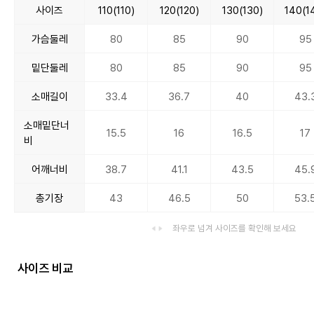
사이즈
110(110)
120(120)
130(130)
140(1
가슴둘레
80
85
90
95
밑단둘레
80
85
90
95
소매길이
33.4
36.7
40
43.
소매밑단너
15.5
16
16.5
17
비
어깨너비
38.7
41.1
43.5
45.
총기장
43
46.5
50
53.
좌우로 넘겨 사이즈를 확인해 보세요
사이즈 비교