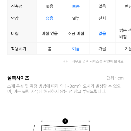
신축성
좋음
보통
없음
밴
안감
없음
일부
전체
밝은 
비침
비침 있음
조금 비침
없음
비침
착용시기
봄
여름
가을
겨
좌우로 넘겨 사이즈를 확인해 보세요
실측사이즈
단위 : cm
소재 특성 및 측정 방법에 따라 약 1~3cm의 오차가 발생할 수 있으
며, 이는 불량 사유에 해당하지 않는 점 참고 부탁드립니다.