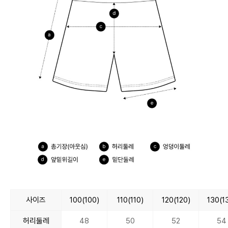
사이즈
100(100)
110(110)
120(120)
130(1
허리둘레
48
50
52
54