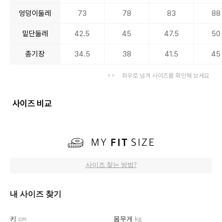
엉덩이둘레
73
78
83
88
밑단둘레
42.5
45
47.5
50
총기장
34.5
38
41.5
45
좌우로 넘겨 사이즈를 확인해 보세요
사이즈 비교