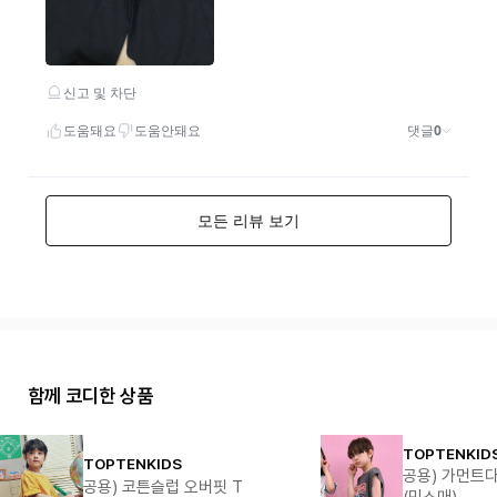
함께 코디한 상품
TOPTENKID
TOPTENKIDS
공용) 가먼트다
공용) 코튼슬럽 오버핏 T