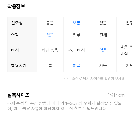
착용정보
신축성
좋음
보통
없음
밴
안감
없음
일부
전체
밝은 
비침
비침 있음
조금 비침
없음
비침
착용시기
봄
여름
가을
겨
좌우로 넘겨 사이즈를 확인해 보세요
실측사이즈
단위 : cm
소재 특성 및 측정 방법에 따라 약 1~3cm의 오차가 발생할 수 있으
며, 이는 불량 사유에 해당하지 않는 점 참고 부탁드립니다.