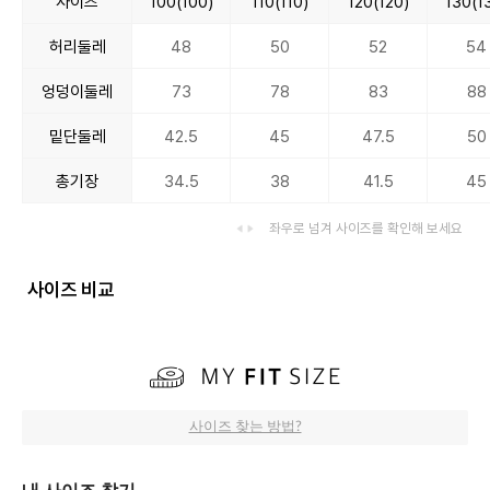
사이즈
100(100)
110(110)
120(120)
130(1
허리둘레
48
50
52
54
엉덩이둘레
73
78
83
88
밑단둘레
42.5
45
47.5
50
총기장
34.5
38
41.5
45
좌우로 넘겨 사이즈를 확인해 보세요
사이즈 비교