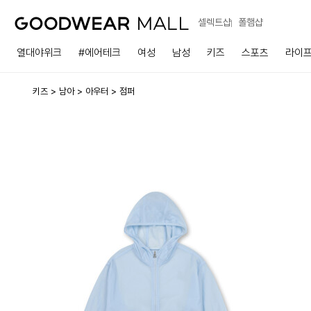
셀렉트샵
폴햄샵
열대야위크
#에어테크
여성
남성
키즈
스포츠
라이
키즈
남아
아우터
점퍼