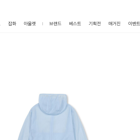
프
잡화
아울렛
브랜드
베스트
기획전
매거진
이벤