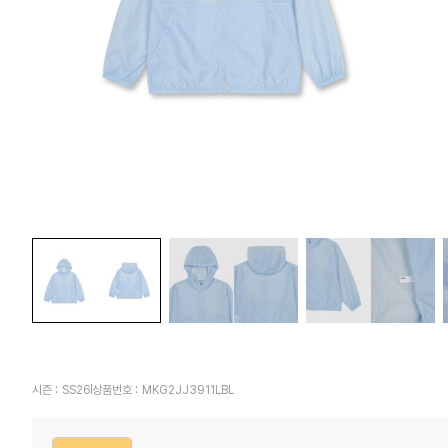
시즌 :
SS26
상품번호 :
MKG2JJ3911LBL