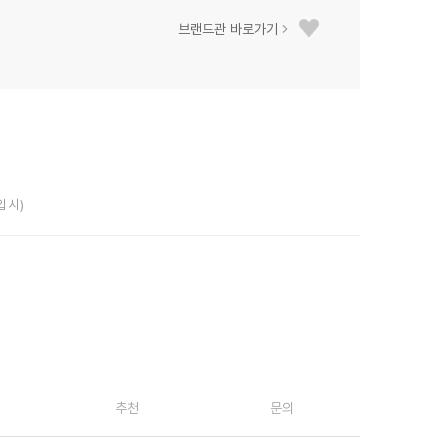
브랜드관 바로가기
입 시)
추천
문의