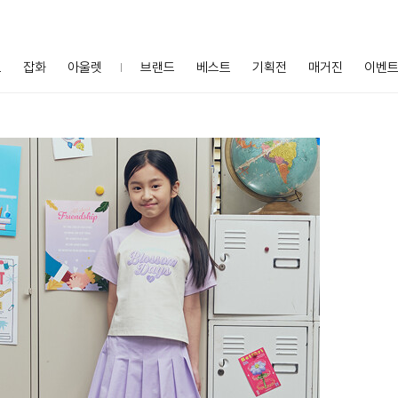
프
잡화
아울렛
브랜드
베스트
기획전
매거진
이벤