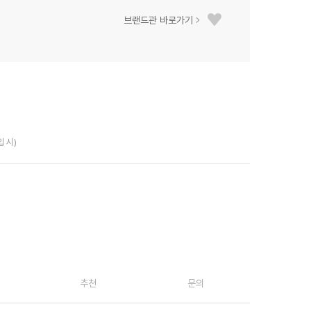
브랜드관 바로가기
입 시)
추천
문의