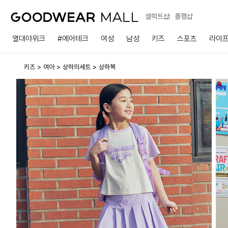
셀렉트샵
폴햄샵
열대야위크
#에어테크
여성
남성
키즈
스포츠
라이
키즈
여아
상하의세트
상하복