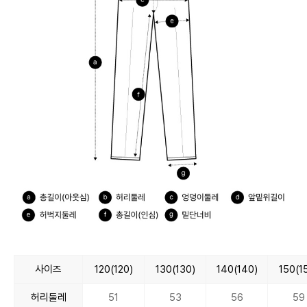
사이즈
120(120)
130(130)
140(140)
150(1
허리둘레
51
53
56
59