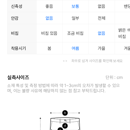
신축성
좋음
보통
없음
밴
안감
없음
일부
전체
밝은 
비침
비침 있음
조금 비침
없음
비침
착용시기
봄
여름
가을
겨
좌우로 넘겨 사이즈를 확인해 보세요
실측사이즈
단위 : cm
소재 특성 및 측정 방법에 따라 약 1~3cm의 오차가 발생할 수 있으
며, 이는 불량 사유에 해당하지 않는 점 참고 부탁드립니다.