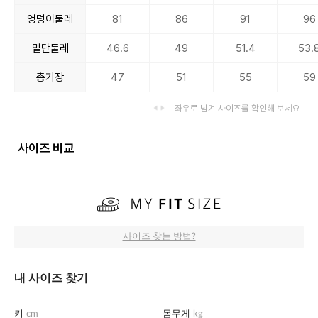
엉덩이둘레
81
86
91
96
밑단둘레
46.6
49
51.4
53.
총기장
47
51
55
59
좌우로 넘겨 사이즈를 확인해 보세요
사이즈 비교