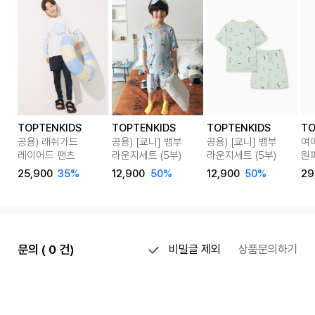
TOPTENKIDS
TOPTENKIDS
TOPTENKIDS
TO
공용) 래쉬가드
공용) [쿄니] 뱀부
공용) [쿄니] 뱀부
여
레이어드 팬츠
라운지세트 (5부)
라운지세트 (5부)
원
25,900
35%
12,900
50%
12,900
50%
29
문의 ( 0 건)
비밀글 제외
상품문의하기