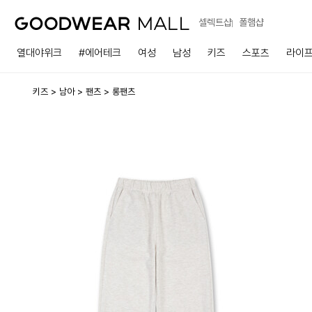
셀렉트샵
폴햄샵
열대야위크
#에어테크
여성
남성
키즈
스포츠
라이
키즈
남아
팬츠
롱팬츠