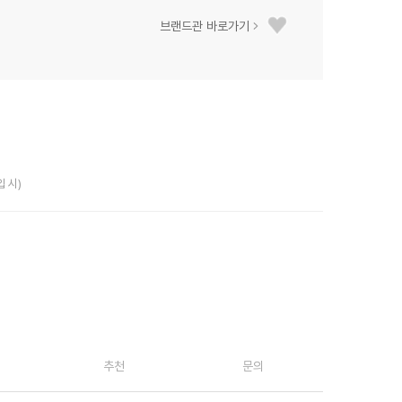
브랜드관 바로가기
입 시)
추천
문의