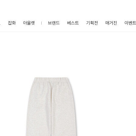
프
잡화
아울렛
브랜드
베스트
기획전
매거진
이벤