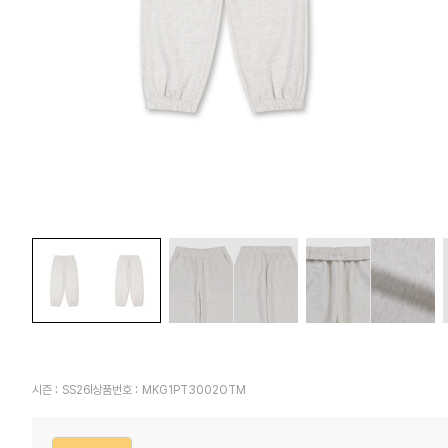
시즌 :
SS26
상품번호 :
MKG1PT3002OTM