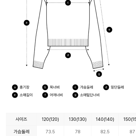
사이즈
120(120)
130(130)
140(140)
150(1
가슴둘레
73.5
78
82.5
87