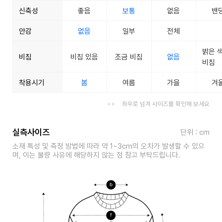
신축성
좋음
보통
없음
밴
안감
없음
일부
전체
밝은 
비침
비침 있음
조금 비침
없음
비침
착용시기
봄
여름
가을
겨
좌우로 넘겨 사이즈를 확인해 보세요
실측사이즈
단위 : cm
소재 특성 및 측정 방법에 따라 약 1~3cm의 오차가 발생할 수 있으
며, 이는 불량 사유에 해당하지 않는 점 참고 부탁드립니다.