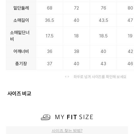
밑단둘레
68
72
76
80
소매길이
36.5
40
43.5
47
소매밑단너
17.5
18
18.5
19
비
어깨너비
36
38
40
42
총기장
37
40
43
46
좌우로 넘겨 사이즈를 확인해 보세요
사이즈 비교