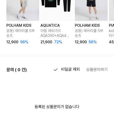
POLHAM KIDS
AQUATICA
POLHAM KIDS
PI
공용) 에어리쿨 5부
아동 래쉬가드
공용) 에어리쿨 5부
ki
숏츠
AQA390+AQA421
숏츠
타
반바지워터레깅스
맨
12,900
56%
21,900
72%
12,900
56%
45
only one
셋업
문의 ( 0 건)
비밀글 제외
상품문의하기
등록된 상품문의가 없습니다