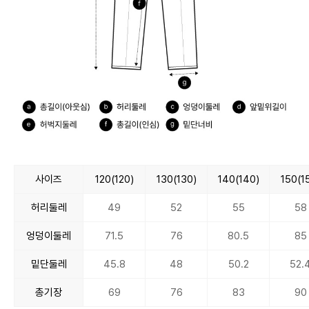
사이즈
120(120)
130(130)
140(140)
150(1
허리둘레
49
52
55
58
엉덩이둘레
71.5
76
80.5
85
밑단둘레
45.8
48
50.2
52.
총기장
69
76
83
90