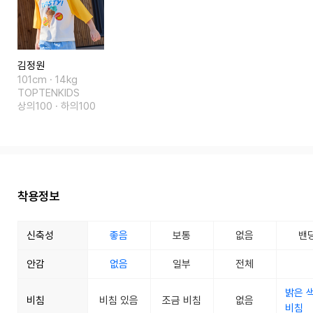
김정원
101cm · 14kg
TOPTENKIDS
상의100 · 하의100
착용정보
신축성
좋음
보통
없음
밴
안감
없음
일부
전체
밝은 
비침
비침 있음
조금 비침
없음
비침