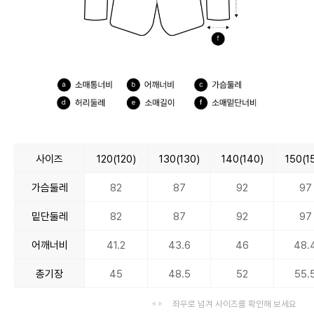
사이즈
120(120)
130(130)
140(140)
150(1
가슴둘레
82
87
92
97
밑단둘레
82
87
92
97
어깨너비
41.2
43.6
46
48.
총기장
45
48.5
52
55.
좌우로 넘겨 사이즈를 확인해 보세요