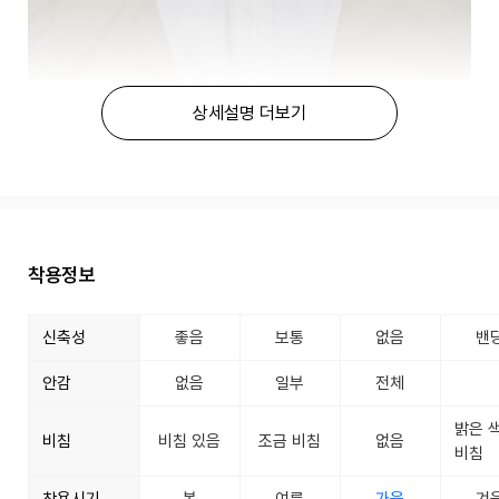
상세설명 더보기
착용정보
신축성
좋음
보통
없음
밴
안감
없음
일부
전체
밝은 
비침
비침 있음
조금 비침
없음
비침