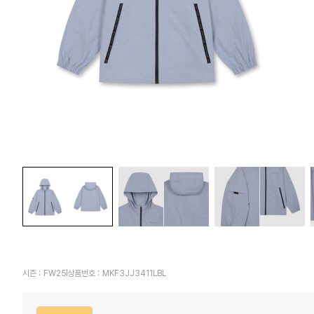
시즌 :
FW25
상품번호 :
MKF3JJ3411LBL