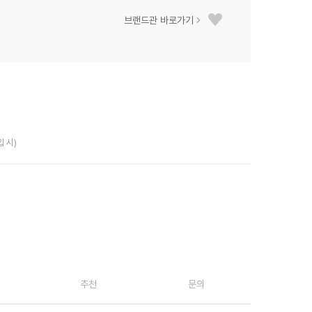
브랜드관 바로가기
입 시)
추천
문의