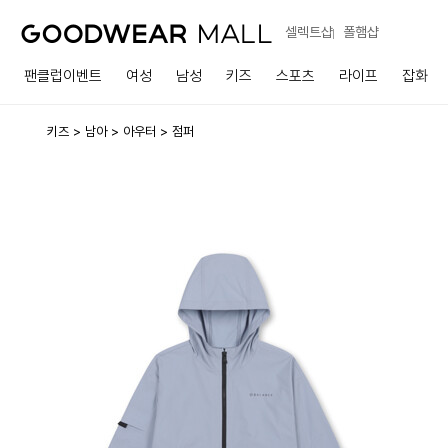
셀렉트샵
폴햄샵
팬클럽이벤트
여성
남성
키즈
스포츠
라이프
잡화
키즈
남아
아우터
점퍼