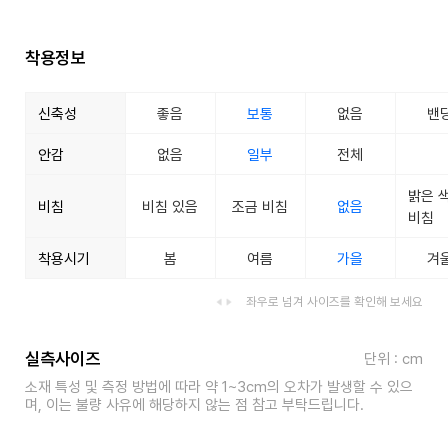
착용정보
신축성
좋음
보통
없음
밴
안감
없음
일부
전체
밝은 
비침
비침 있음
조금 비침
없음
비침
착용시기
봄
여름
가을
겨
좌우로 넘겨 사이즈를 확인해 보세요
실측사이즈
단위 : cm
소재 특성 및 측정 방법에 따라 약 1~3cm의 오차가 발생할 수 있으
며, 이는 불량 사유에 해당하지 않는 점 참고 부탁드립니다.