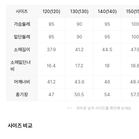
사이즈
120(120)
130(130)
140(140)
150(1
가슴둘레
85
90
95
100
밑단둘레
85
90
95
100
소매길이
37.9
41.2
44.5
47.
소매밑단너
16.4
17.2
18
18.
비
어깨너비
41.2
43.6
46
48.
총기장
47
50.5
54
57.
좌우로 넘겨 사이즈를 확인해 보세요
사이즈 비교