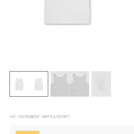
시즌 :
SS25
상품번호 :
MKF2UL1901WT