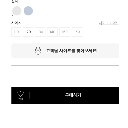
컬러
사이즈
사이즈 가이드
110
120
130
140
150
160
구매하기
218