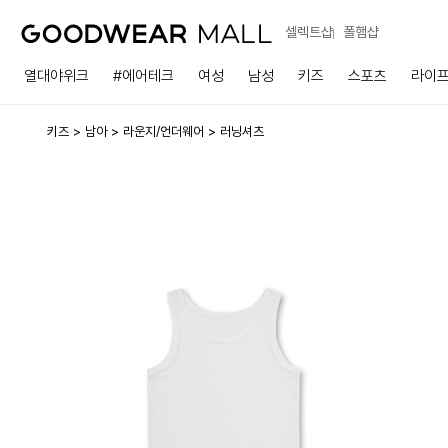
셀렉트샵
폴햄샵
열대야위크
#에어테크
여성
남성
키즈
스포츠
라이
키즈
남아
라운지/언더웨어
러닝셔츠